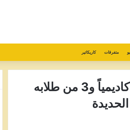
و
متفرقات
كاريكاتير
الحوثيون يختطفون اكاديمياً و3 من طلابه
الحديدة