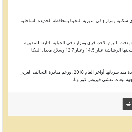
سكنية ومزارع في مديرية التحيتا بمحافظة الحديدة الساحلية،
تهدفت، اليوم الأحد، قرى ومزارع في الجبلية التابعة للمديرية
بقذائف الهاون وقذائف ار بي جي ، كما فتحت نيران أسلحتها الرشاشة عيار 14.5 وعيار 12.7 وسلاح معدل البيكا
وتواصل مليشيا الحوثي خروقاتها لهدنة أممية في الحديدة منذ سريانها أواخر العام 2018، ورغم مبادرة التحالف العربي
جهة تبعات تفشي فيروس كور ونا.
 البريد
طباعة