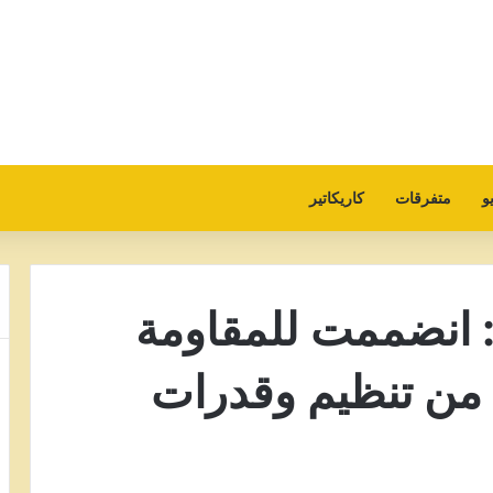
و
متفرقات
كاريكاتير
: انضممت للمقاومة
 من تنظيم وقدرات