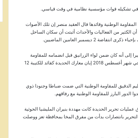
ة في تشكيله قوات مؤسسية نظامية في وقت قياسي.
لمقاومة الوطنية وقائدها قال العقيد منصر إن تلك الأصوات
ا أن الكثير من الفعاليات والأحداث أثبتت أن سكان الساحل
 2 ديسمبر العامين الماضيين.
يرا إلى أنه كان ضمن لواء الزرانيق قبل انضمامه للمقاومة
الوطنية، وتكليف العميد طارق له بحشد كتيبة،والتحق في شهر أغسطس 2018 إبان معارك الحديدة كقائد للكتيبة 12
نظيم الدقيق للمقاومة الوطنية التي ضمت ضباطا وجنودا ذوي
الدور البارز للمقاومة الوطنية مع رفاقهم.
عمليات تحرير الحديدة كانت مهددة بنيران المليشيا الحوثية
التحرير بانتصارات بدأت من مفرق المخا بمحافظة تعز ووصلت