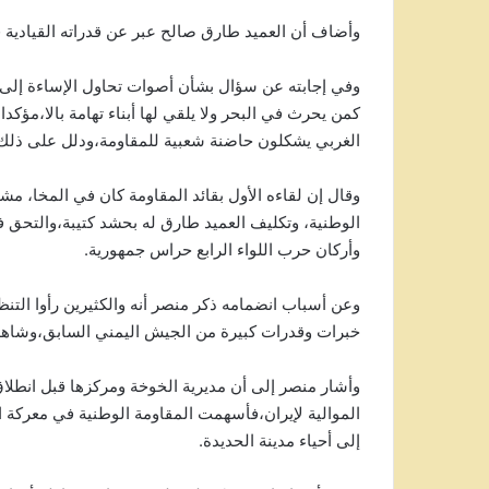
وأضاف أن العميد طارق صالح عبر عن قدراته القيادي
وفي إجابته عن سؤال بشأن أصوات تحاول الإساءة إلى ا
كمن يحرث في البحر ولا يلقي لها أبناء تهامة بالا،مؤكد
الغربي يشكلون حاضنة شعبية للمقاومة،ودلل على ذلك بإحياء ذكرى انتفاضة
وقال إن لقاءه الأول بقائد المقاومة كان في المخا، مش
وأركان حرب اللواء الرابع حراس جمهورية.
وعن أسباب انضمامه ذكر منصر أنه والكثيرين رأوا الت
خبرات وقدرات كبيرة من الجيش اليمني السابق،وشاهدوا 
وأشار منصر إلى أن مديرية الخوخة ومركزها قبل انطلاق 
الموالية لإيران،فأسهمت المقاومة الوطنية في معركة 
إلى أحياء مدينة الحديدة.