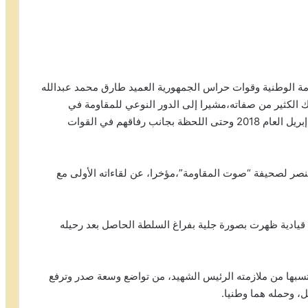
ومة الوطنية وقوات حراس الجمهورية العميد طارق محمد عبدالله
ك الكثير من صفاته،مشيرا إلى الدور النوعي للمقاومة في
معارك الساحل الغربي اليمني منذ انطلاق عملياتها في إبريل العام 2018 وحتى اللحظة بجانب رفاقهم في القوات
منصر لصحيفة “صوت المقاومة”،مؤخرا، عن لقاءاته الأولى مع
قيادية ظهرت بصورة جلية بفراغ السلطة الحاصل بعد رحيله
كتسبها من ملازمته الرئيس الشهيد، من تواضع وسعة صدر وترفع
ل، وحمله هما وطنيا.