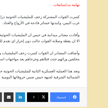
تهامة نت/متابعات
كسرت القوات المشتركة زحف للمليشيات الحوثية ذراع 
غرب اليمن، وكبدتها خسائر فادحة في الأرواح والعتاد.
وأفادت مصادر ميدانية في حيس ان المليشيات الحوثية 
الا ان يقظة وصلابة القوات حالت دون إحراز اي تقدم لل
وأضافت المصادر ان القوات كسرت زحف المليشيات وكبدت
مخلفين ورائهم جثث قتلاهم وجرحاهم بعد مواجهات اس
الشمالية الشرقية لجبهة حيس ضمن خروقاتها اليومية لله
لينكدإن
مشاركة عبر
فيسبوك
‫X