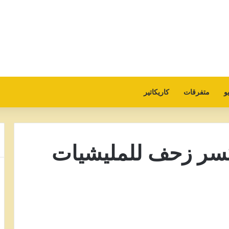
و
متفرقات
كاريكاتير
كسر زحف للمليشيات