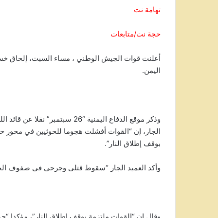
تهامة نت
حجة نت/متابعات
أعلنت قوات الجيش الوطني ، مساء السبت، إلحاق خس
اليمن.
وذكر موقع الدفاع اليمنية “26 سبت
الجار، إن “القوات أفشلت هجوما للحوثيين في محور حر
بوقف إطلاق النار”.
وأكد العميد الجار “سقوط قتلى وجرحى في صفوف الحوثيي
وقال إن “القوات ملتزمة بوقف إطلاق النار”، مؤكدا “