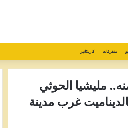
و
متفرقات
كاريكاتير
ه.. مليشيا الحوثي
لديناميت غرب مدينة