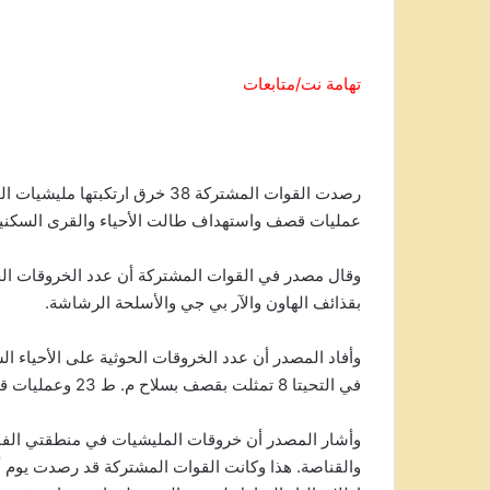
تهامة نت/متابعات
رصدت القوات المشتركة 38 خرق ا
عمليات قصف واستهداف طالت الأحياء والقرى السكني
بقذائف الهاون والآر بي جي والأسلحة الرشاشة.
في التحيتا 8 تمثلت بقصف بسلاح م. ط 23 وعمليات قنص واستهداف للأحياء السكنية.