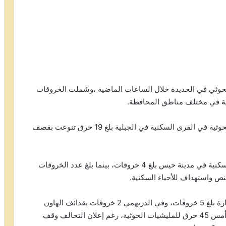
رتكبتها مليشيات الحوثي في الحديدة خلال الساعات الماضية ،وشملت الخروقات
ة في مختلف مناطق المحافظة.
وقال مصدر في القوات المشتركة أن عدد الخروقات الحوثية في القرى السكنية في الجبلية بلغ 19 خرق تنوعت بقصف
وأفاد المصدر أن عدد الخروقات الحوثية على الأحياء السكنية في مدينة حيس بلغ 4 خروقات، بينما بلغ عدد الخروقات
وأشار المصدر أن خروقات المليشيات في منطقتي الفازة بلغ 5 خروقات، وفي الدريهمي 2 خروقات بقذائف الهاون
والقناصة. هذا وكانت القوات المشتركة قد رصدت يوم أمس 45 خرق للمليشيات الحوثية، رغم إعلان التحالف وقف