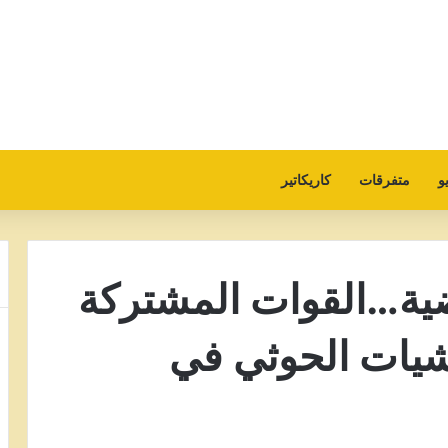
و
متفرقات
كاريكاتير
ضية…القوات المشتركة
لمليشيات الحوثي في