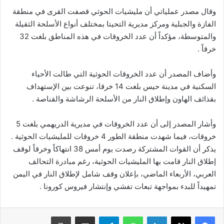
وقال مصدر عملياتي أن مليشيات الحوثي قصفت القرى في منطقة
الفازة والجبلية ومركز مديرية التحيتا بمختلف أنواع الأسلحة الثقيلة
والمتوسطة، مؤكداً أن عدد الخروقات في هذه المناطق بلغت 32
خرقاً .
وأضاف المصدر أن عدد الخروقات الحوثية التي طالت الأحياء
السكنية في مدينة حيس بلغت 14 خرقا، تنوعت بين الإستهداف
بقذائف الهاون وإطلاق النار من الأسلحة الرشاشة والقناصة .
وأشار المصدر إلى أن عدد الخروقات في مديرية الدريهمي بلغت 5
خروقات، فيما شهدت منطقة الطور 4 خروقات للمليشيات الحوثية .
يذكر أن القوات المشتركة رصدت يوم أمس 38 انتهاكاً وخرقاً لوقف
إطلاق النار قامت بها المليشيات الحوثية، رغم مبادرة التحالف
العربي، الأربعاء الماضي، بإعلان وقف شامل لإطلاق النار في اليمن
تمهيداً للبدء بمواجهة تبعات تفشي وإنتشار فيروس كورونا .
لينكدإن
واتساب
تيلقرام
مشاركة عبر البريد
طباعة