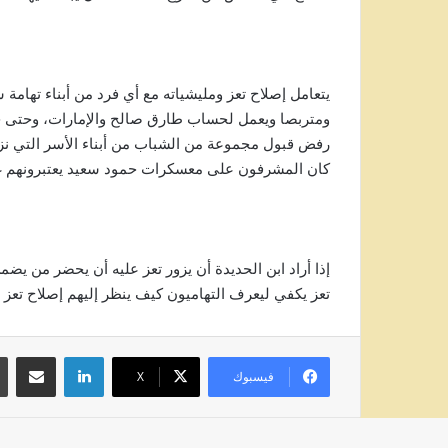
يتعامل إصلاح تعز ومليشياته مع أي فرد من أبناء تهامة س
ومتربصا ويعمل لحساب طارق صالح والإمارات، وحتى حي
رفض قبول مجموعة من الشباب من أبناء الأسر التي نز
كان المشرفون على معسكرات حمود سعيد يعتبرونهم غي
إذا أراد ابن الحديدة أن يزور تعز عليه أن يحضر من يض
تعز يكفي ليعرف التهاميون كيف ينظر إليهم إصلاح تعز و
لينكدإن
مشاركة عبر
فيسبوك
‫X