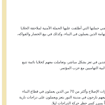
 حملتها التي أطلقت عليها الحملة الأمنية لملاحقة الخلايا
هامة الذين يعملون فى البناء، وكذلك في بيع الخضار والفواكه،
جدين في تعز بشكل مباشر، وتعاملت معهم كخلايا نائمة تتبع
بية التهاميين مع حزب المؤتمر.
أكثر من 56 بائع خضار وفواكه من أبناء زبيد اعتقلتهم قوات الإصلاح وأكثر من 70 من الذين يعملون في قطاع البناء
لت 62 من أبناء تهامة وجميعهم نازحون في مدينة النور بتعز ويعملون على دراجات نارية
 بمبرر كسر حظر حركة الدراجات ليلا.