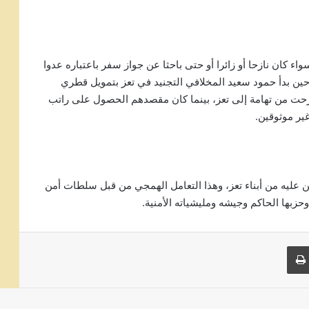
واء كان نازحا أو زائرا أو حتى باحثا عن جواز سفر باعتباره عدوا
ن بدأ حمود سعيد المخلافي التجنيد في تعز بتمويل قطري
حت من تهامة إلى تعز، بينما كان مقصدهم الحصول على راتب
ر موثوقين.
من عليه من أبناء تعز، وهذا التعامل الهمجي من قبل سلطات أمن
حزبها الحاكم وجيشه ومليشياته الأمنية.
 البريد
طباعة