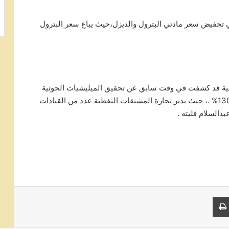
 تخفيض سعر مادتي البترول والديزل،حيث يباع سعر البترول
لشرعية قد كشفت في وقت سابق عن تحقيق الميليشيات الحوثية
أرباحاً وفوائد من تجارة المشتقات النفطية تصل إلى 1300% .، حيث يدير تجارة المشتقات النفطية عدد من القيادات
دالسلام فليته .
 البريد
طباعة