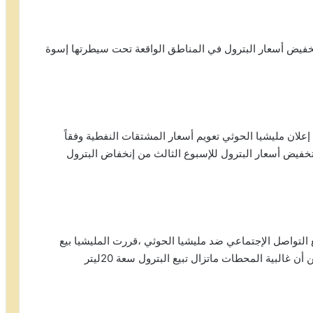
تخفيض أسعار البترول في المناطق الواقعة تحت سيطرتها إسوة
«على الرغم من إعلان مليشيا الحوثي تعويم أسعار المشتقات النفطية وفقاً
بتخفيض أسعار البترول للإسبوع الثالث من إنخفاض البترول
لتواصل الإجتماعي ضد مليشيا الحوثي ،قررت المليشيا بيع
البترول في عدد من المحطات بسعر 5800ريال في حين أن غالبية المحطات ماتزال تبيع البترول سعة 20ليتر