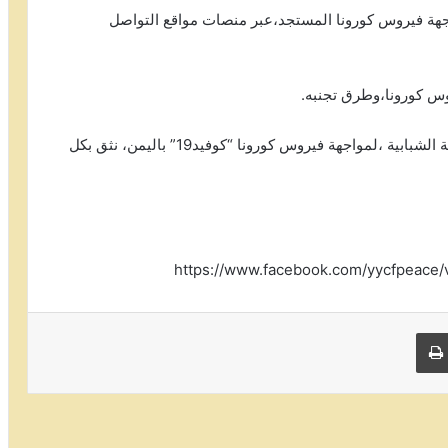
اجهة فيروس كورونا المستجد،عبر منصات مواقع التواصل
وس كورونا،وطرق تجنبه.
ويستمر ائتلاف الشباب اليمني للسلام ،بالحملة التوعوية الشبابية ،لمواجهة فيروس كورونا “كوفيد19” باليمن، نثق بكل
 البريد
طباعة