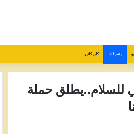
و
متفرقات
كاريكاتير
ي للسلام..يطلق حملة
ا