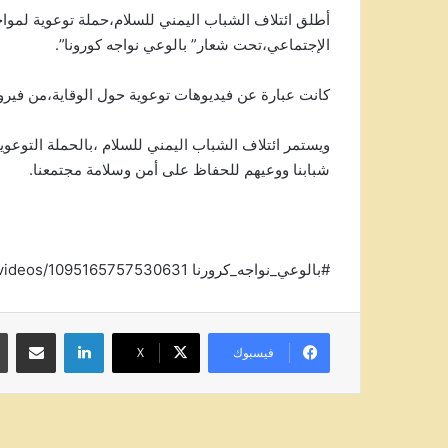
أطلق ائتلاف الشباب اليمني للسلام،حملة توعوية لمو
الإجتماعي،تحت شعار” بالوعي نواجه كورونا”.
كانت عبارة عن فيديوهات توعوية حول الوقاية،من فير
شبابنا ووعيهم للحفاظ على أمن وسلامة مجتمعنا.
#بالوعي_نواجه_كرورنا https://www.facebook.com/yycfpeace/videos/1095165757530631
لينكدإن
مشاركة عبر
فيسبوك
‫X