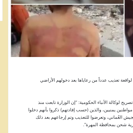
ا لواقعة تعذيب عدداً من رعاياها بعد دخولهم الأراضي
ح لوكالة الأنباء الحكومية: “إن الوزارة تابعت منذ
للحظات الأولى لواقعة التعذيب التي تعرض لها 7 مواطنين يمنيين، والذين (حسب إفادتهم) ذكروا بأنهم دخلوا
يش العُماني، وتعرضوا للتعذيب وتم إرجاعهم بعد ذلك
رية شحن بمحافظة المهرة”.