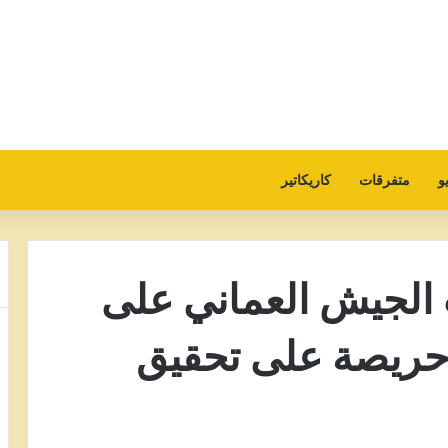
و
متفرقات
كاريكاتير
 الجيش العماني على
 حريصة على تحقيق