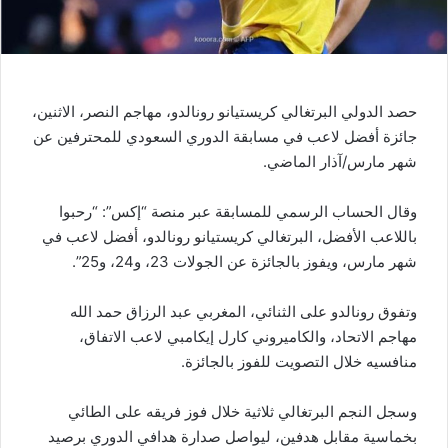
حصد الدولي البرتغالي كريستيانو رونالدو، مهاجم النصر، الاثنين،
جائزة أفضل لاعب في مسابقة الدوري السعودي للمحترفين عن
شهر مارس/آذار الماضي.
وقال الحساب الرسمي للمسابقة عبر منصة “إكس”: “رحبوا
باللاعب الأفضل، البرتغالي كريستيانو رونالدو، أفضل لاعب في
شهر مارس، ويفوز بالجائزة عن الجولات 23، و24، و25”.
وتفوق رونالدو على الثنائي، المغربي عبد الرزاق حمد الله
مهاجم الاتحاد، والكاميروني كارل إيكامبي لاعب الاتفاق،
منافسيه خلال التصويت للفوز بالجائزة.
وسجل النجم البرتغالي ثلاثية خلال فوز فريقه على الطائي
بخماسية مقابل هدفين، ليواصل صدارة هدافي الدوري برصيد