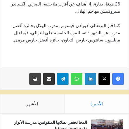
26 هدفا، بفارق 4 أهداف عن أقرب ملاحقيه، الصربي ألكساندر
ميتروفيتش مهاجم الهلال.
كما فاز البرتغالي خورخي خيسوس مدرب الهلال بجائزة أفضل
مدرب عن الشهر ذاته، للمرة الخامسة على التوالي، فيما نال
مايلسون سانتوس حارس التعاون، جائزة أفضل حارس مرمى.
لينكدإن
واتساب
تيلقرام
مشاركة عبر البريد
طباعة
الأخيرة
الأشهر
المخا تحتفي بطلابها المتفوقين: مدرسة الأنوار
تكرم نجوم المستقبل