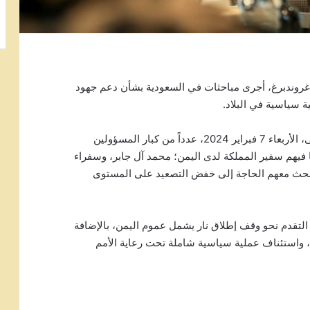
 غروندبرغ، أجرى مباحثات في السعودية بشأن دعم جهود
ة سياسية في البلاد.
ووفق مكتب المبعوث الأممي، فإن غروندبرغ التقى، الأربعاء 7 فبراير 2024، عدداً من كبار المسؤولين
 فيهم سفير المملكة لدى اليمن؛ محمد آل جابر، وسفراء
بحث معهم الحاجة إلى خفض التصعيد على المستوى
لتقدم نحو وقف إطلاق نار يشمل عموم اليمن، بالإضافة
، واستئناف عملية سياسية شاملة تحت رعاية الأمم