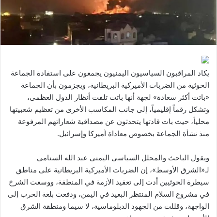
يكاد المراقبون السياسيون اليمنيون يجمعون على استفادة الجماعة
الحوثية من الضربات الأميركية البريطانية، ويجزمون بأن الجماعة
«باتت أكثر سعادة» لجهة أنها باتت تلفت أنظار الدول العظمى،
وتشكل رقماً إقليمياً، إلى جانب المكاسب الأخرى من تعظيم شعبيتها
محلياً، حيث بات قادتها يتحدثون عن مصداقية شعاراتهم المرفوعة
منذ نشأة الجماعة بخصوص معاداة أميركا وإسرائيل.
ويقول الباحث والمحلل السياسي اليمني عبد الله السنامي
لـ«الشرق الأوسط»، إن الضربات الأميركية البريطانية على مناطق
سيطرة الحوثيين أدت إلى تعقيد الأزمة في المنطقة، ووسعت الشرخ
في مشروع السلام المنتظر البعيد في اليمن، ودفعت بلغة الحرب إلى
الواجهة، وقللت من الجهود الدبلوماسية، لا سيما ومنطقة الشرق