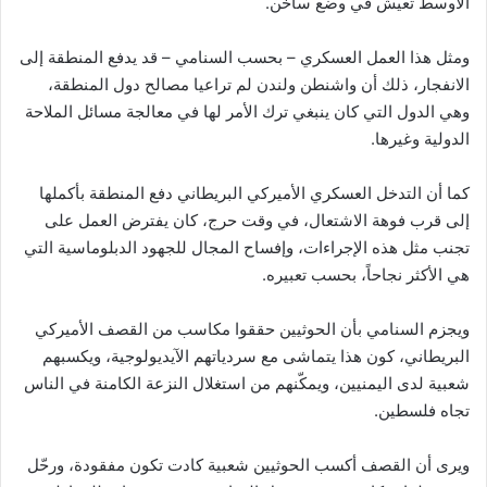
الأوسط تعيش في وضع ساخن.
ومثل هذا العمل العسكري – بحسب السنامي – قد يدفع المنطقة إلى
الانفجار، ذلك أن واشنطن ولندن لم تراعيا مصالح دول المنطقة،
وهي الدول التي كان ينبغي ترك الأمر لها في معالجة مسائل الملاحة
الدولية وغيرها.
كما أن التدخل العسكري الأميركي البريطاني دفع المنطقة بأكملها
إلى قرب فوهة الاشتعال، في وقت حرج، كان يفترض العمل على
تجنب مثل هذه الإجراءات، وإفساح المجال للجهود الدبلوماسية التي
هي الأكثر نجاحاً، بحسب تعبيره.
ويجزم السنامي بأن الحوثيين حققوا مكاسب من القصف الأميركي
البريطاني، كون هذا يتماشى مع سردياتهم الآيديولوجية، ويكسبهم
شعبية لدى اليمنيين، ويمكّنهم من استغلال النزعة الكامنة في الناس
تجاه فلسطين.
ويرى أن القصف أكسب الحوثيين شعبية كادت تكون مفقودة، ورحّل