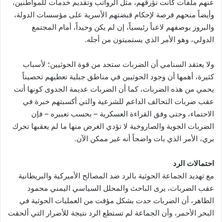
عنهم ملفات كانت تؤرقهم، مثل الرواتب وتقديم خدمات للمواطنين،
وأيضاً منحهم فرصة لإحكام قبضتهم الأسرية على مؤسسات الدولة،
والبروز بوصفهم لاعباً رئيسياً، إن لم يكن وحيداً، أمام المجتمع
الدولي، وهو الأمر الذي يستميتون من أجله.
ولا يعتقد السنامي أن الضربات ستحد من قوة الحوثيين؛ لأسباب
كثيرة، أهمها أن وجود الحوثيين في مناطق جبلية تعطيهم تحصيناً
يحمي من هذه الضربات، كما أن الضربات عديمة الجدوى كونها أتت
عقب ضربات التحالف الداعم للشرعية والتي أكسبتهم خبرة في
الاحتماء، وحتى وفق القراءة العسكرية – بحسب تعبيره – فإن
الضربات الجوية والصاروخية لا تؤدي الغرض منها ما لم يعقبها تحرك
بري، الأمر الذي بات واضحاً أنه غير ممكن الآن.
احتمالات الرد
مع تهديد الجماعة الحوثية بالرد ضد المصالح الأميركية والبريطانية
عقب الضربات، يرى الباحث والمحلل السياسي اليمني محمود
الطاهر، أن الضربات حدت بشكل مؤقت من العمليات الحوثية في
البحر الأحمر، وأن الجماعة لم تستطع الرد نتيجة للأضرار التي ألحقت