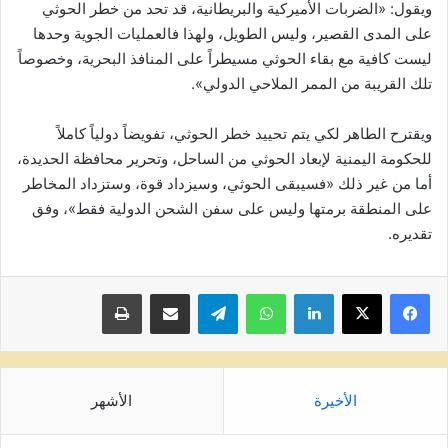
ويقول: «الضربات الأميركية والبريطانية، قد تحد من خطر الحوثي
على المدى القصير، وليس الطويل، ولهذا فالعمليات الجوية وحدها
ليست كافية مع بقاء الحوثي مسيطراً على المنافذ البحرية، وخصوصاً
تلك القريبة من الممر الملاحي الدولي».
ويقترح الطاهر لكي يتم تحييد خطر الحوثي، تفويضاً دولياً كاملاً
للحكومة اليمنية لإبعاد الحوثي من الساحل، وتحرير محافظة الحديدة،
أما من غير ذلك «فسيبقى الحوثي، وسيزداد قوة، وستزداد المخاطر
على المنطقة برمتها وليس على سفن الشحن الدولية فقط»، وفق
تقديره.
لينكدإن
واتساب
تيلقرام
مشاركة عبر البريد
طباعة
الأخيرة
الأشهر