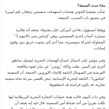
ماذا حدث الجمعة؟
شنَّت مليشيا الحوثي هجمات استهدفت سفينتين ترفعان علم ليبيريا
في مضيق باب المندب، الجمعة.
ووفقا لمسؤول دفاعي أميركي، فإن مقذوفا، يعتقد أنه طائرة
مسيّرة، أصاب إحدى السفينتين، وهي “إم.إس.سي بالاتيوم 3”
المملوكة لشركة سويسرية، مما أدى إلى نشوب حريق دون وقوع
إصابات.
وفي مؤشر على احتمال اتساع الهجمات البحرية ليشمل مناطق
أخرى غير اليمن، نقلت وكالة “رويترز” عن بيان لقوة مكافحة
القرصنة في الصومال التابعة للاتحاد الأوروبي، الجمعة، أن السفينة
“فيكتوريا”، التابعة للبحرية الإسبانية، تبحر بأقصى سرعة تجاه سفينة
تجارية، قد يكون قراصنة قد اختطفوها.
وفي ذات اليوم، قالت هيئة عمليات التجارة البحرية البريطانية إنها
تلقّت تقريرا من أحد ضباط أمن السفينة، قال فيه إنه يعتقد أن
الطاقم لم يعد يسيطر على السفينة التي تتجه حاليا نحو الصومال.