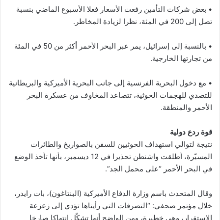
• بعض شركات التأمين رفعت الأسعار فعلا الأسبوع الماضي بنسبة
تصل إلى 200 في المئة، نظرا لزيادة المخاطر.
• بالنسبة إلى إسرائيل، يمر عبر البحر الأحمر أكثر من 50 في المئة
من تجارتها الخارجية.
• مع دخول البحرية الفرنسية إلى جانب البحرية الأميركية والبريطانية
للتصدي للهجمات الحوثية، تتصاعد المخاوف من عسكرة البحر
الأحمر والمنطقة.
قوة ردع دولية
نتيجة لتوالي استهداف الحوثيين للسفن بالصواريخ والطائرات
المسيّرة، أطلقت واشنطن تحذيرا في 12 ديسمبر، بأنها تأخذ الوضع
في البحر الأحمر “على محمل الجد”.
وقال المتحدث باسم وزارة الدفاع الأميركية (البنتاغون)، بات رايدر،
خلال مؤتمر صحفي: “التصرفات التي رأيناها تؤدي إلى زعزعة
الاستقرار، وهي خطيرة، ومن الواضح أنها تشكّل انتهاكا صارخا