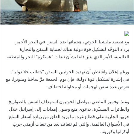
مع تصعيد مليشيا الحوثي، هجماتها ضد السفن في البحر الأحمر،
يزداد التوجّه لتشكيل قوة دولية هناك لحماية السفن والتجارة
العالمية، الأمر الذي يثير قلقا بشأن تبعات “عسكرة” البحر والمنطقة.
ورغم إعلان واشنطن أن تهديد الحوثيين للسفن “يتطلب حلا دوليا”،
في إشارة لتشكيل قوة دولية، فإن يوم الجمعة مرَّ ساخنا ومتوترا، مع
تعرض عدة سفن لهجمات أو محاولة اختطاف.
ومنذ نوفمبر الماضي، يواصل الحوثيون استهداف السفن بالصواريخ
والطائرات المسيّرة، بدعوى منع وصول إمدادات إلى إسرائيل خلال
حربها الجارية على قطاع غزة، ما يزيد القلق من زيادة أسعار السلع
في الأسواق العالمية، والتي لم تتعافَ بعد من تبعات أزمتي حرب
أوكرانيا وكورونا.