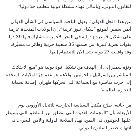
للقانون الدولي، وبالتالي فهذه مشكلة دولية تتطلب حلا دوليا”.
عن هذا “الحل الدولي”، يقول الباحث السياسي في الشأن الدولي
أيمن سمير، لموقع “سكاي نيوز عربية”، إن الولايات المتحدة عازمة
على تشكيل قوة ردع دولية في البحر الأحمر، ستشارك فيها 39 دولة
بقوات بحرية كبيرة، من ضمنها 35 سفينة حربية وطائرات مسيّرة،
وقد وافقت 27 دولة حتى الآن للانضمام إليها.
ونوّه سمير إلى أن الهدف من تشكيل قوة دولية هو “منع الاحتكاك
المباشر بين إسرائيل والحوثيين، والأهم هو عدم جرّ الولايات المتحدة
إلى حرب مباشرة مع الجماعة التي تحركها طهران، إضافة لحماية
التجارة العالمية”.
من جانبه، صرّح مكتب السياسة الخارجية للاتحاد الأوروبي يوم
الأربعاء، بأن “الهجمات العديدة التي تنطلق من المناطق التي يسيطر
عليها الحوثيون في اليمن، تهدّد الملاحة الدولية والأمن البحري، في
انتهاك خطير للقانون الدولي”.