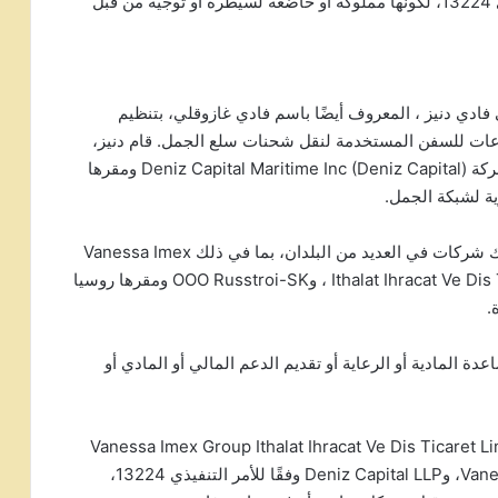
– ادراج Hodroj Exchange SARL وفقًا للأمر التنفيذي 13224، لكونها مملوكة أو خاضعة لسيطرة أو توجيه من قبل
ادي دنيز ، المعروف أيضًا باسم فادي غازوقلي، بتنظيم
عات للسفن المستخدمة لنقل شحنات سلع الجمل. قام دنيز،
الذي يحتفظ بوثائق هوية من بلدان متعددة، بتأسيس شركة Deniz Capital Maritime Inc (Deniz Capital) ومقرها
ية لشبكة الجمل.
بالإضافة إلى Deniz Capital، تدير Deniz أيضًا أو تمتلك شركات في العديد من البلدان، بما في ذلك Vanessa Imex
Group ومقرها تركيا ولبنان، Ithalat Ihracat Ve Dis Ticaret Limited Sirketi ، وOOO Russtroi-SK ومقرها روسيا
 التنفيذي 13224، لتقديمه المساعدة المادية أو الرعاية أو تقديم الدعم المالي أو المادي أو
ل من Deniz Capital Maritime Inc، وVanessa Imex Group Ithalat Ihracat Ve Dis Ticaret Limited
Sirketi، وOOO Russtroi-SK، وVanessa Group Limited، وDeniz Capital LLP وفقًا للأمر التنفيذي 13224،