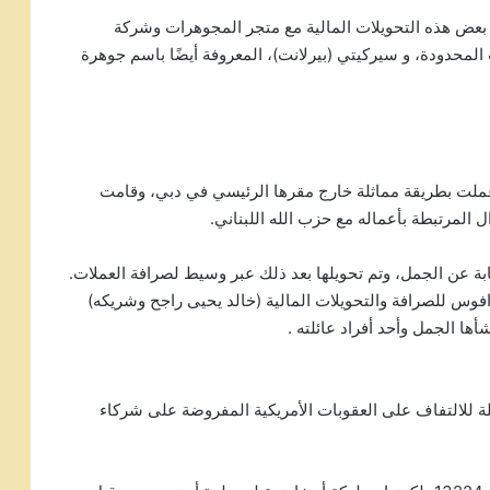
عض هذه التحويلات المالية مع متجر المجوهرات وشركة
لمحدودة، و سيركيتي (بيرلانت)، المعروفة أيضًا باسم جوهرة
 عملت بطريقة مماثلة خارج مقرها الرئيسي في دبي، وقامت
ل المرتبطة بأعماله مع حزب الله اللبناني.
ابة عن الجمل، وتم تحويلها بعد ذلك عبر وسيط لصرافة العملات.
فوس للصرافة والتحويلات المالية (خالد يحيى راجح وشريكه)
ا الجمل وأحد أفراد عائلته .
 وراجح بورصة دافوس في عام 2021 كوسيلة للالتفاف على العقوبات الأمريكية المفروضة على شركاء