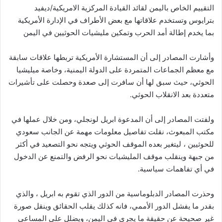
التقييم الخاص باليمن لقائد القيادة المركزية الامريكية/ديفيد
بترايوس وتستخدم علاقاتها مع بعض الأطراف في الإدارة الأمريكية
بما يخدم إطالة أمد الحرب وتمكين مليشيات الحوثيين في اليمن
وأشارت المصادر إلى أن المستشارة الأمريكية تربطها علاقات سابقة
مع معظم الجماعات المتمردة على الدولة اليمنية، وخاصة ميليشيا
الحوثي، حيث سبق لها أن سافرت إلى صعدة وحصلت على تأشيرات
متعددة بعد الانقلاب الحوثي.
ولفتت المصادر إلى أن المدعوة ابريل لونجلي، ومن خلال عملها في
مكتب المبعوث، نقلت تفاصيل معلومات مهمة عن الجانب سعودي
للحوثيين ، ليتغير بعده الموقف الحوثي ويتجه نحو التصعيد في أكثر
من جبهة وينقلب موقف المليشيات نحو الرفض والتمنع عن الدخول
في أي تفاهمات سياسية.
وحذرت المصادر الدبلوماسية من الدور الذي تقوم به ابريل ، والذي
بقدر ما يفشل الدور الأممي، فانه كذلك يقلب الحقائق وينقل صورة
غير صحيحة عن حقيقة ما يجري في اليمن، ويضلل على المساعي