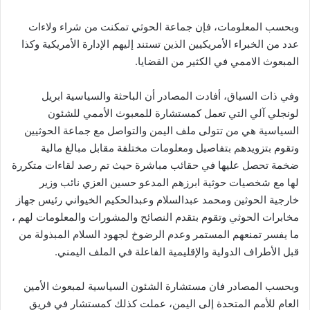
وبحسب المعلومات، فإن جماعة الحوثي تمكنت من شراء ولاءات
عدد من الخبراء الأمريكيين الذين تستند إليهم الإدارة الأمريكية وكذا
المبعوث الاممي في الكثير من القضايا.
وفي ذات السياق، أفادت المصادر أن الباحثة والسياسية ابريل
لونجلي آلي التي تعمل كمستشارة للمعبوث الأممي للشئون
السياسية هي من تتولى ملف اليمن والتواصل مع جماعة الحوثيين
وتقوم بتزويدهم بتفاصيل ومعلومات مختلفة مقابل مبالغ مالية
ضخمة تحصل عليها في حقائب مباشرة حيث تم رصد لقاءات متكررة
لها مع شخصيات حوثية ابرزهم المدعو حسين العزي نائب وزير
خارجية الحوثين ومحمد عبدالسلام وعبدالحكيم الخيواني رئيس جهاز
مخابرات الحوثي وتقوم بتقدم النصائح والمشورات والمعلومات لهم ،
ما يفسر تمنعهم المستمر وعدم الرضوخ لجهود السلام المبذولة من
قبل الأطراف الدولية والإقليمية الفاعلة في الملف اليمني.
وبحسب المصادر فان مستشارة الشئون السياسية لمبعوث الأمين
العام للأمم المتحدة إلى اليمن، عملت كذلك كمستشار في فريق