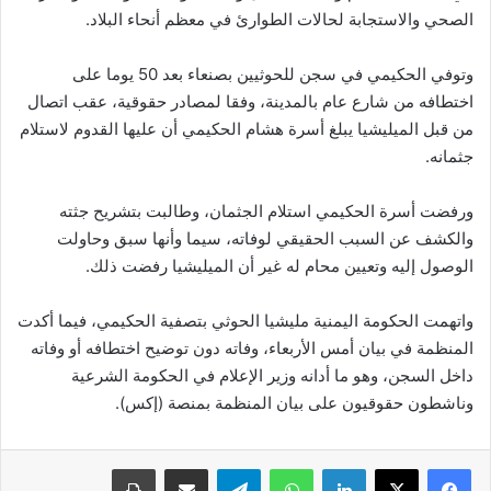
الصحي والاستجابة لحالات الطوارئ في معظم أنحاء البلاد.
وتوفي الحكيمي في سجن للحوثيين بصنعاء بعد 50 يوما على
اختطافه من شارع عام بالمدينة، وفقا لمصادر حقوقية، عقب اتصال
من قبل الميليشيا يبلغ أسرة هشام الحكيمي أن عليها القدوم لاستلام
جثمانه.
ورفضت أسرة الحكيمي استلام الجثمان، وطالبت بتشريح جثته
والكشف عن السبب الحقيقي لوفاته، سيما وأنها سبق وحاولت
الوصول إليه وتعيين محام له غير أن الميليشيا رفضت ذلك.
واتهمت الحكومة اليمنية مليشيا الحوثي بتصفية الحكيمي، فيما أكدت
المنظمة في بيان أمس الأربعاء، وفاته دون توضيح اختطافه أو وفاته
داخل السجن، وهو ما أدانه وزير الإعلام في الحكومة الشرعية
وناشطون حقوقيون على بيان المنظمة بمنصة (إكس).
لينكدإن
واتساب
تيلقرام
مشاركة عبر البريد
طباعة