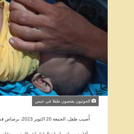
الحوثيون يقنصون طفلا في حيس
أُصيب طفل، الجمعة 20 اكتوبر 2023، برصاص قناص مليشيا الحوثي في منطقة وادي صالة بمحافظة تعز.