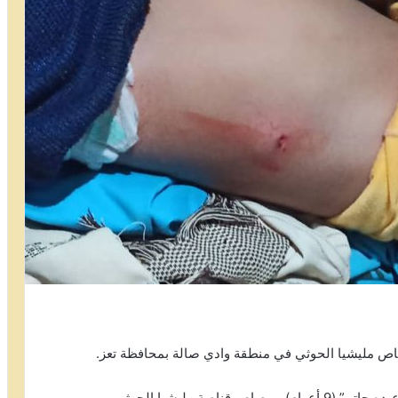
وأفادت مصادر بإصابة الطفل “عبدالرحمن ردفان عبده حاتم” (9 أعوام)، برصاص قناصة مليشيا الحوثي