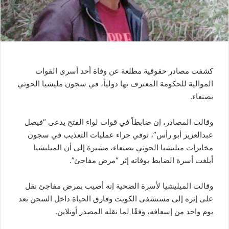
كشفت مصادر حقوقية مطلعة عن وفاة أحد أسرى القوات
الموالية للحكومة المعترف بها دولياً، في سجون مليشيا الحوثي
بصنعاء.
وقالت المصادر، إن ضابطاً في قوات لواء الفتح يدعى “فيصل
عبدالعزيز أبو رأس”، توفي جراء عمليات التعذيب في سجون
مخابرات ميليشيا الحوثي بصنعاء، مشيرة إلى أن الميليشيا
أبلغت أسرة الضابط بوفاته إثر “مرض مفاجئ”.
وقالت الميليشيا لأسرة الضحية إنه أصيب بمرض مفاجئ نقل
على إثره إلى مستشفى الكويت وفارق الحياة داخل السجن بعد
يوم واحد من إسعافه، وفقًا لما نقله المصدر أونلاين.