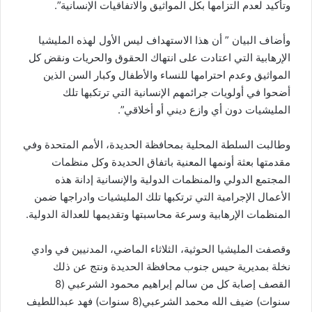
وتأكيد لعدم التزامها بكل المواثيق والاتفاقيات الإنسانية”.
وأضاف البيان ” أن هذا الاستهداف ليس الأول لهذه المليشيا
الإرهابية التي اعتادت على انتهاك الحقوق والحريات ونقض كل
المواثيق وعدم احترامها للنساء والأطفال وكبار السن الذين
أضحوا في أولويات جرائمهم الإنسانية التي ترتكبها تلك
المليشيات دون أي وازع ديني أو أخلاقي”.
وطالبت السلطة المحلية بمحافظة الحديدة، الأمم المتحدة وفي
مقدمتها بعثة أونمها المعنية باتفاق الحديدة وكل منظمات
المجتمع الدولي والمنظمات الدولية والإنسانية إدانة هذه
الأعمال الإجرامية التي ترتكبها تلك المليشيات وادراجها ضمن
المنظمات الإرهابية وسرعة محاسبتها وتقديمها للعدالة الدولية.
وقصفت المليشيا الحوثية، الثلاثاء الماضي، المدنيين في وادي
نخلة بمديرية حيس جنوب محافظة الحديدة ونتج عن ذلك
القصف إصابة كل من سالم إبراهيم محمود الشرعبي (8
سنوات) ضيف الله محمد الشرعبي(8 سنوات) فهد عبداللطيف