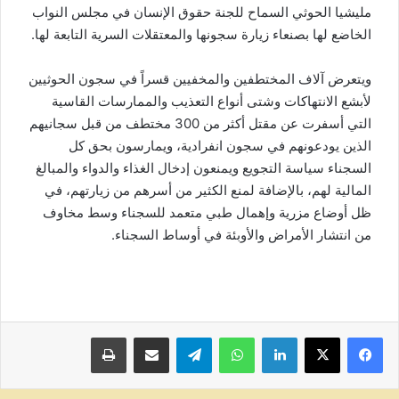
مليشيا الحوثي السماح للجنة حقوق الإنسان في مجلس النواب
الخاضع لها بصنعاء زيارة سجونها والمعتقلات السرية التابعة لها.
ويتعرض آلاف المختطفين والمخفيين قسراً في سجون الحوثيين
لأبشع الانتهاكات وشتى أنواع التعذيب والممارسات القاسية
التي أسفرت عن مقتل أكثر من 300 مختطف من قبل سجانيهم
الذين يودعونهم في سجون انفرادية، ويمارسون بحق كل
السجناء سياسة التجويع ويمنعون إدخال الغذاء والدواء والمبالغ
المالية لهم، بالإضافة لمنع الكثير من أسرهم من زيارتهم، في
ظل أوضاع مزرية وإهمال طبي متعمد للسجناء وسط مخاوف
من انتشار الأمراض والأوبئة في أوساط السجناء.
لينكدإن
واتساب
تيلقرام
مشاركة عبر البريد
طباعة