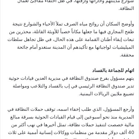
شوارع مدينتهم وحاراتها وأزقتها، في ظل اختفاء مفاجئ لعمال
النظافة.
وأوضح السكان أن روائح مياه الصرف تملأ الأحياء والشوارع نتيجة
طفح المجاري فيها ما جعلها مكاناً خصباً للأوبئة القاتلة، محذرين من
تبعات إبقاء أطنان القمامة على هذه الحال، في ظل تجاهل سلطات
الميليشيات لواجباتها مع تأكيدهم أن المدينة ستغدو أمام جائحة
محققة.
اتهام للجماعة بالفساد
يتهم مسؤول بفرع صندوق النظافة في مديرية العدين قيادات حوثية
تدير صندوق النظافة الرئيسي في إب بالفساد والتلاعب ومواصلة
تضييع ملايين الريالات اليمنية.
وأرجع المسؤول، الذي طلب إخفاء اسمه، توقف حملات النظافة في
المديرية منذ نحو أسبوعين إلى قيام القيادات الحوثية بسرقة مبالغ
مالية خصصت لتنفيذ حملات نظافة، تمثل أخيرها في نهب أكثر من
40 ألف دولار مقدمة من منظمات ووكالات إنسانية أممية على ثلاث