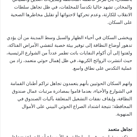
والمخادر، تشهد حاليا تكدساً للمخلفات، في ظل تجاهل سلطات
الانقلاب للكارثة، وعدم تحركها لاحتوائها أو تقليل مخاطرها الصحية
على السكان.
ويخشى السكان في أحياء الظهار والسبل وسط المدينة من أن يؤدي
تدهور أوضاع النظافة إلى توفير بيئة خصبة لتفشي الأمراض الفتاكة،
ولفتوا إلى أن أكوام النفايات باتت تطمر عدداً من الشوارع الرئيسية،
حيث انتشرت الروائح الكريهة، في ظل إهمال حوثي متعمد، زاد من
عملية التكدس على نطاق واسع.
واتهم السكان الحوثيين بأنهم يتعمدون تجاهل تراكم أطنان القمامة
في الشوارع والأحياء، بعدما قاموا بمصادرة مرتبات عمال صندوق
النظافة، وإيقاف نفقات التشغيل المتعلقة بآليات الصندوق في
المحافظة؛ نتيجة اشتداد الصراع الحوثي البيني على الأموال
المنهوبة.
تجاهل متعمد
ويؤكد مسؤول حي في إب لـ«الشرق الأوسط» أن الجماعة تتجاهل