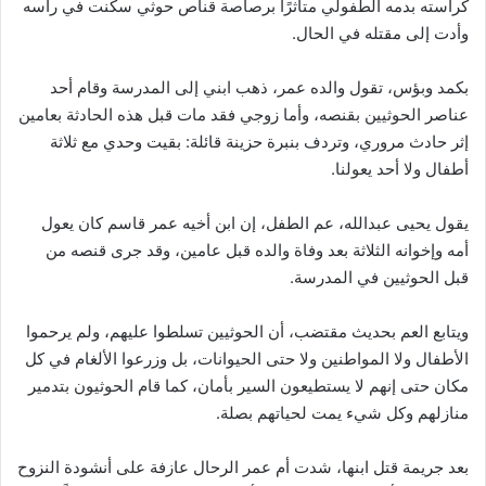
كراسته بدمه الطفولي متأثرًا برصاصة قناص حوثي سكنت في رأسه
وأدت إلى مقتله في الحال.
بكمد وبؤس، تقول والده عمر، ذهب ابني إلى المدرسة وقام أحد
عناصر الحوثيين بقنصه، وأما زوجي فقد مات قبل هذه الحادثة بعامين
إثر حادث مروري، وتردف بنبرة حزينة قائلة: بقيت وحدي مع ثلاثة
أطفال ولا أحد يعولنا.
يقول يحيى عبدالله، عم الطفل، إن ابن أخيه عمر قاسم كان يعول
أمه وإخوانه الثلاثة بعد وفاة والده قبل عامين، وقد جرى قنصه من
قبل الحوثيين في المدرسة.
ويتابع العم بحديث مقتضب، أن الحوثيين تسلطوا عليهم، ولم يرحموا
الأطفال ولا المواطنين ولا حتى الحيوانات، بل وزرعوا الألغام في كل
مكان حتى إنهم لا يستطيعون السير بأمان، كما قام الحوثيون بتدمير
منازلهم وكل شيء يمت لحياتهم بصلة.
بعد جريمة قتل ابنها، شدت أم عمر الرحال عازفة على أنشودة النزوح