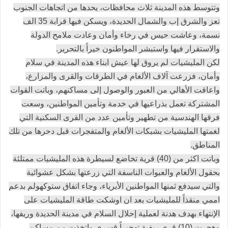
وتتوسط هذه المدينة ثلاث محافظات، يحدها من اتجاهات الجنوب
تعز والشرق إب والشمال الحديدة، ويسكن فيها قرابة 35 الف
نسمة، وعاشت حيس في رخاء وأمان وعادت ملامح الدولة
والاستقرار فيها واستبشر المواطنون خيراً بالتحرير.
لكن المليشيات لم يروق لها عيش ابناء هذه المدينة في سلام
وأمان، فزرعت آلاف الألغام في الطرقات والقرى والمزارع،
واعاقت الأهالي من العبور والوصول إلى مساكنهم، وباتت القوات
المشتركة تعمل بذراعيها في خدمة وتأمين المواطنين، وسعت
فرقها الهندسية من تطهير وتأمين عدد من القرى السكنية التي
لغمتها المليشيات بشبكات الألغام والمتفجرات قبل دحرها من تلك
المناطق.
وباتت اكثر من (40) قرية تخاضع لسيطرة هذه المليشيات ممتلئة
بحقول الألغام والعبوات الناسفة التي زرعتها بشكل عشوائية
والتي سيدفع ثمنها المواطنين الأبرياء، وجاء اتفاق ستوكهولم بدعم
اممي منقذاً للمليشيات بعد ان اوشكت طاقة المليشيات على
الإنتهاء بهدف هدنة لعملية إحلال السلام في مدينة الحديدة وريفها،
وهجرت (10) قرى ريفية تهجيراً قسري واتخذت من مساكن