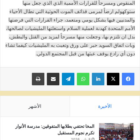
المنقوص ومسرحاً للقرارات الأممية الذي الذي جعل منها
ستوكهولم ارضاً لمرمى قذائف الموت الحوثية التي تطال الأحياء
والمدنيين فيها بشكل يومي ومتعمد، جراء القرارات التي فرضتها
الأمم المتحدة كهدنة لعملية السلام واستغلتها المليشيات لصالحها،
بدل ان تلتزم بها، وجعلت منها مسرحاً لمزيد من القتل والبطش،
وبات اتفاق السويد حبر على ورق وتعبث به المليشيات كيفما تشاء
دون أي رادع يوقف عبثها من قبل المجتمع الدولي.
لينكدإن
واتساب
تيلقرام
مشاركة عبر البريد
طباعة
الأخيرة
الأشهر
المخا تحتفي بطلابها المتفوقين: مدرسة الأنوار
تكرم نجوم المستقبل
8 يناير، 2026