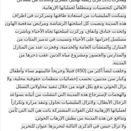
الأهالي كتحصينات ومنطلقاً لعملياتها الإرهابية.
وتمكنت المليشيات من استعادة طاقتها وتمركزت في اطراف
هذه المدينة ونصبت كل اسلحتها الرشاشة ومرابض مدفعية الهاون
واتخذت خنادق وانفاق، وركزت اسلحتها تجاه الأحياء وباشرت
مسلسل إجرامها على الأحياء وتسببت في تدمير المئات من
المنازل والمنشآت العامة والخدمية، وفجرت عدد من المنازل
والمدارس والجسور ومشروع مياه الدنين عقب دحرها من
المدينة.
وخلفت ايضاً أكثر من (450) قتيلاً وجريحاً غالبيتهم نساء وأطفال
وكبار سن مدنيين، بحسب إحصائيات منظمات حقوقية محلية، ولا
يزال الحوثي يدفع بكل قوته من خلال تنفيذ محاولاتي التسلل
والهجمات لإسترجاع هذه المدينة التي انتشلت من أنيابه بسواعد
الرجال الأبطال، ولاتزال المليشيات تحاول وتنفذ مرارة وتكراراً
لعملياتها الإرهابية لكن القوات المشتركة باتت هي اليد التي تُأمن
وتدافع عن هذه المدينة من بطش الإرهاب الحوثي.
ولا تزال حيس في الذكرى الثالثة لتحريرها عنوان للتحرير