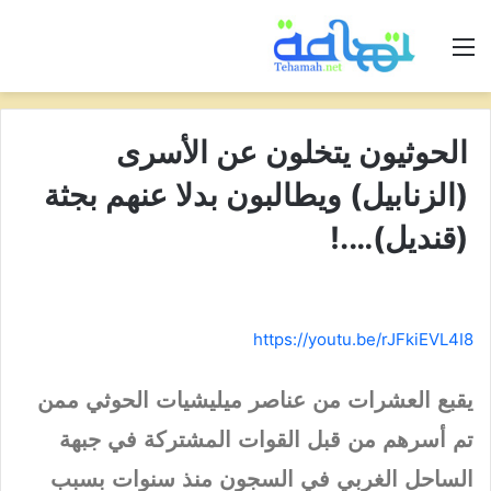
القائمة
الحوثيون يتخلون عن الأسرى
(الزنابيل) ويطالبون بدلا عنهم بجثة
(قنديل)….!
https://youtu.be/rJFkiEVL4I8
يقبع العشرات من عناصر ميليشيات الحوثي ممن
تم أسرهم من قبل القوات المشتركة في جبهة
الساحل الغربي في السجون منذ سنوات بسبب