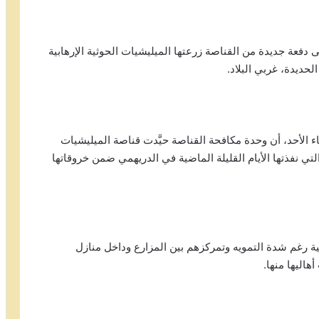
فعة جديدة من القناصة زرعتها الميليشيات الحوثية الإرهابية
لحديدة، غربي البلاد.
ء الأحد، أن وحدة مكافحة القناصة حيَّدت قناصة الميليشيات
التي نفذتها الأيام القليلة الماضية في الدريهمي ضمن خروقاتها
وجرح 2 آخرين وتحييد البقية رغم شدة التمويه وتمركزهم بين المزارع وداخل منازل
هاليها منها.