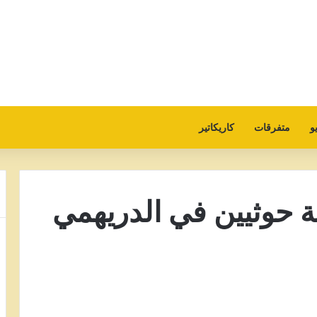
و
متفرقات
كاريكاتير
مقتل 8 قناصة حوثيين في الدريهمي