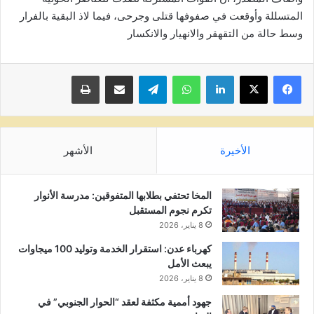
المتسللة وأوقعت في صفوفها قتلى وجرحى، فيما لاذ البقية بالفرار
وسط حالة من التقهقر والانهيار والانكسار
لينكدإن
واتساب
تيلقرام
مشاركة عبر البريد
طباعة
الأخيرة
الأشهر
المخا تحتفي بطلابها المتفوقين: مدرسة الأنوار
تكرم نجوم المستقبل
8 يناير، 2026
كهرباء عدن: استقرار الخدمة وتوليد 100 ميجاوات
يبعث الأمل
8 يناير، 2026
جهود أممية مكثفة لعقد “الحوار الجنوبي” في