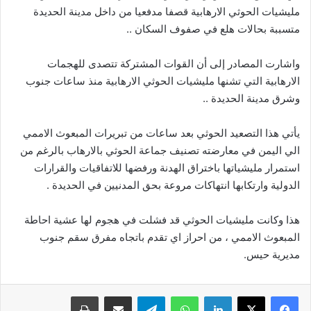
مليشيات الحوثي الارهابية قصفا مدفعيا من داخل مدينة الحديدة
متسببة بحالات هلع في صفوف السكان ..
واشارت المصادر إلى أن القوات المشتركة تتصدى للهجمات
الارهابية التي تشنها مليشيات الحوثي الارهابية منذ ساعات جنوب
وشرق مدينة الحديدة ..
يأتي هذا التصعيد الحوثي بعد ساعات من تبريرات المبعوث الاممي
الي اليمن في معارضته تصنيف جماعة الحوثي بالارهاب بالرغم من
استمرار مليشياتها باختراق الهدنة ورفضها للاتفاقيات والقرارات
الدولية وارتكابها انتهاكات مروعة بحق المدنيين في الحديدة .
هذا وكانت مليشيات الحوثي قد فشلت في هجوم لها عشية احاطة
المبعوث الاممي ، من احراز اي تقدم باتجاه مفرق سقم جنوب
مديرية حيس.
لينكدإن
واتساب
تيلقرام
مشاركة عبر البريد
طباعة