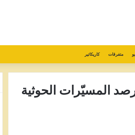
و
متفرقات
كاريكاتير
صد المسيّرات الحوثية