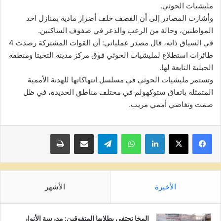
مليشيات الحوثي.
وأشارت المصادر إلى أن القصف خلف أضرار مادية بمنازل احد
المواطنين، وحالة من الرعب والذعر في صفوف الساكنين.
في السياق ذاته، قال مصدر عملياتي: أن القوات المشتركة رصدت 4
طائرات استطلاع لمليشيات الحوثي فوق مركز مدينة التحيتا ومنطقة
الجبلية التابعة لها.
وتستمر مليشيات الحوثي في مسلسل انتهاكاتها للهدنة الأممية
المتمثلة باتفاق ستوكهولم في مختلف مناطق الحديدة، في ظل
صمت وتغاضي أممي مريب.
لينكدإن
واتساب
تيلقرام
مشاركة عبر البريد
طباعة
الأخيرة
الأشهر
المخا تحتفي بطلابها المتفوقين: مدرسة الأنوار