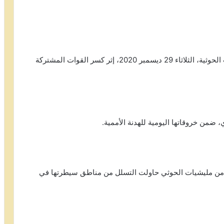
سقط عدد من القتلى والجرحى في صفوف المليشيات الحوثية، الثلاثاء 29 ديسمبر 2020، إثر كسر القوات المشتركة
ضمن خروقاتها اليومية للهدنة الأممية.
من مليشيات الحوثي حاولت التسلل من مناطق سيطرتها في