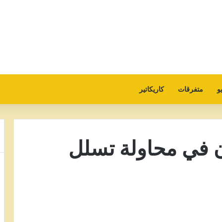
و
متفرقات
كاريكاتير
 في محاولة تسلل