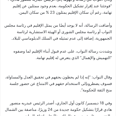
“فوجئنا عند إقرار تشكيل الحكومة، بعدم وجود ممثلين عن إقليم
تهامة، رغم أن سكان الإقليم يمثلون 23 % من سكان اليمن.
وأضافت الرسالة، أنه لا يوجد أيضًا من يمثل الإقليم في رئاسة مجلس
النواب أو رئاسة مجلس الشورى أو الهيئة الاستشارية لرئاسة
الجمهورية، إضافة إلى عدم تمثيله في السلك الدبلوماسي للبلاد.
وشددت رسالة النواب، على عدم قبول أبناء الإقليم لما وصفوه
“التهميش والإهمال” الذي يتعرض له إقليم تهامة.
وقال النواب: “إنه إذا لم يحظون بحقهم في تحقيق العدل والمساواة،
فسوف يضطرونإلى ااستخدام حقهم في الامتناع عن حضور جلسة
منح الثقة للحكومة”.
وفي 18 ديسمبر/ كانون أول الجاري، أصدر الرئيس عبدربه منصور
هادي قرارًا بتشكيل حكومة جديدة من 24 وزيرًا، مناصفة بين الشمال
والجنوب برئاسة معين عبدالملك، بناءً على اتفاق الرياض.