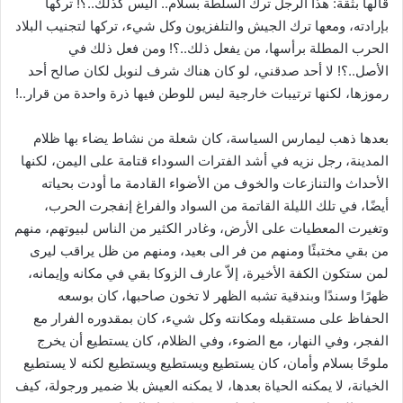
قالها بثقة: هذا الرجل ترك السلطة بسلام.. اليس كذلك..؟! تركها
بإرادته، ومعها ترك الجيش والتلفزيون وكل شيء، تركها لتجنيب البلاد
الحرب المطلة برأسها، من يفعل ذلك..؟! ومن فعل ذلك في
الأصل..؟! لا أحد صدقني، لو كان هناك شرف لنوبل لكان صالح أحد
رموزها، لكنها ترتيبات خارجية ليس للوطن فيها ذرة واحدة من قرار..!
بعدها ذهب ليمارس السياسة، كان شعلة من نشاط يضاء بها ظلام
المدينة، رجل نزيه في أشد الفترات السوداء قتامة على اليمن، لكنها
الأحداث والتنازعات والخوف من الأضواء القادمة ما أودت بحياته
أيضًا، في تلك الليلة القاتمة من السواد والفراغ إنفجرت الحرب،
وتغيرت المعطيات على الأرض، وغادر الكثير من الناس لبيوتهم، منهم
من بقي مختبئًا ومنهم من فر الى بعيد، ومنهم من ظل يراقب ليرى
لمن ستكون الكفة الأخيرة، إلاّ عارف الزوكا بقي في مكانه وإيمانه،
ظهرًا وسندًا وبندقية تشبه الظهر لا تخون صاحبها، كان بوسعه
الحفاظ على مستقبله ومكانته وكل شيء، كان بمقدوره الفرار مع
الفجر، وفي النهار، مع الضوء، وفي الظلام، كان يستطيع أن يخرج
ملوحًا بسلام وأمان، كان يستطيع ويستطيع ويستطيع لكنه لا يستطيع
الخيانة، لا يمكنه الحياة بعدها، لا يمكنه العيش بلا ضمير ورجولة، كيف