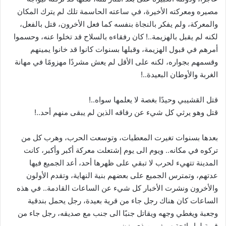
مصيره ومعركته الأخيرة، في ساعته الحاسمة تلك لم يترك المكان
والمعركة، ولم يفكر بالنجاة بنفسه كما فعل الأخرون، قتل بالفعل،
لكنه لم يقبل بالهزيمة..! كان رفقاءه بالسلاح قد تخلوا عنه، وحسموا
أمرهم في قبول الهزيمة، وقبلها بسنوات كانوا قد خانوا يمينهم
وقسمهم بجواره، لكنه على الأقل لم يعش مشردًا مهزومًا في مهانة
الغربة والأوطان البعيدة..!
قتل القشيبي وحيدًا بغصة لا يعلمها سواه..!
قتل وهو يرثي كل شيء عن رفاقه الذين لم يبقى منهم أحد..!
بعدها بسنوات تغيرت المعطيات، وتوسعت الحرب، وهرب كل من
تركوه في مكانه.. ويوم الى يوم إشتعلت معركة أكبر وأكبر، كانت
المدينة تتهيء لحرب لا تبقي على ظهرها أحد، أعد الجميع فيها
عدتهم، وتمترس الجميع على بعضهم بنية النهاية، وتقدم الأولون
والأخرون ونشرت الأخبار كل شيء عن الساعات القادمة.. في هذه
الساعات كان هناك رجل جاء من قرية بعيدة، رجل يحمل بندقية
وجعبة ويغطي وجهه ويقاتل جنبًا الى جنب مع صديقه، رجل جاء من
قرية لها رائحة سيف بن ذي يزن..