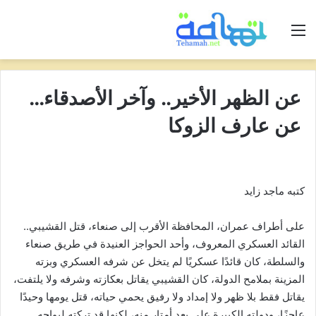
القائمة
عن الظهر الأخير.. وآخر الأصدقاء…
عن عارف الزوكا
كتبه ماجد زايد
على أطراف عمران، المحافظة الأقرب إلى صنعاء، قتل القشيبي..
القائد العسكري المعروف، وأحد الحواجز العنيدة في طريق صنعاء
والسلطة، كان قائدًا عسكريًا لم يتخل عن شرفه العسكري وبزته
المزينة بملامح الدولة، كان القشيبي يقاتل بعكازته وشرفه ولا يلتفت،
يقاتل فقط بلا ظهر ولا إمداد ولا رفيق يحمي حياته، قتل يومها وحيدًا
عاجزًا، ودولته الكبيرة على بعد أمتار منه، لكنها قد تركته ليواجه