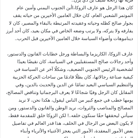
كان هذا الرجل هو عارف الزوكا،اأبن الجنوب اليمني وأمين عام
الموتمر الشعبي العام، كان خلال العامين الأخيرين من حياته يقف
بجوار صالح كظله وحياته وعقيدته المرتبطة بالبقاء والمصير، كان لا
يفارفه ولا يتركه، ولا يرتب وضعه الخاص في مكان بعيد، كان أحد أبرز
ديناموهات وأضواء السياسة خلال العامين الأخيرين قبل الحرب..
عارف الزوكا، الكاريزما والبساطة ورجل خطابات القانون والدستور،
وأحد رجالات صالح المستقبليين في السياسة، كان نقيضًا بعيدًا
لشخصية الرئيس الجنوبي الضعيف، وشكلًا آخر عن السياسة في
كيفية صناعة رجالاتها، كان بطلًا قادمًا من ساحات الحركة الحزبية
والتنظيم السياسي البعيد تمامًا عن الدين والحديث بالدين، وفي
المقابل كان الرجل وفيًا شجاعًا لا يعرف البرجماتيا وتناقض المصالح،
يومها خطب في جمع كبير من الناس ليقول، هكذا نحن، لا نريد
المصالح والمناصب والثروات، نريد الوطن والقانون والدستور، ومن
سيأتي ليحققها حقًا سنكون خلفه..! لكن الزوكا خلق للمقدمة فقط،
لا يكون البعض من الرجال في الخلف، هذا قدر العالم في تفاصيل
بعض الأمور المعقدة، الأمور التي يعجز الأغنياء والأثرياء وأبناء