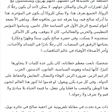
السلطة عن تجسيدها في أنفسهم، لكنهم يهربون ويستسلمون مع
أول اهتزازات الزمان والمكان حولهم، لا يمكن لأحد أن يكون رجلًا كـ
الزوكا، الجميع يعرف هذا، ولا يمكن للزوكا أن يكون في المؤخرة، هذا
ما أدركه صالح فيه، وما يعرفه عنه من يخافونه فعلًا.. وماهي الاّ بضعة
أعوام ليصبح الرجل الأول في السياسة خلال عامين، وديناموا المؤتمر
التنظيمي والحزبي والفعالياتي، كان لا يتوقف، وفي كل الأماكن
ستجدونه لا يسكت، وفي حضرة صالح يكون سندًا وظهرًا وعكازةً
يحتاجها الرفيق في المنصات، كان رجلًا نادرًا في الشدائد والأحداث،
وآخر الأصدقاء الأوفياء في عالم التناقضات..!
شخصيًا، تابعت معظم خطاباته، كان يكرر عدة كلمات لا يتجاوزها
كثيرًا، كأنها إيمانه وهويته السياسية، القانون، الدستور، الحزب
الزعيم الرمز، ضرورة الرمز، الوفاء والنضال، التعايش والحفاظ على
الدولة.. وفي كل مرة يكرر ويقول: لو قدموا لنا كنوز هذا العالم لنخون
هذا الوطن والشعب ما فعلنا ولن نفعل، ما قيمة الحياة بلا مبادئ ولا
قيم ولا شرف ولا رجولة..!
ذات مرة تحدث في مقابلة تلفزيونية عن احقية صالح في جائزة نوبل،