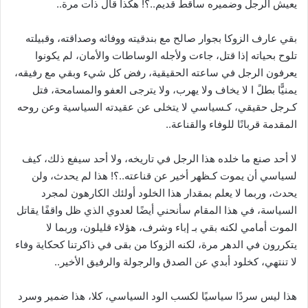
يعيش الرجل وضميره ساقط قديم..؟! هكذا قال ذات مرة..
بقي عارف الزوكا بجوار صالح مع بندقيته ووفائه وصداقته، وقبيلته
تلوح بحياته إذا قتل، جاءت ولأجله الوساطات والأمان، لم يكونوا
يعرفون الرجل في ساعته الحقيقية، رفض كل شيء وبقي مع رفيقه،
يمنيًّا بطلً ا لا يخاف ولا يهرب، ولا يترجى العفو والمسامحة، فتل
كـرجل حقيقي، كـسياسي لا يتخلى عن عقيدته السياسية وعن روحه
المقدمة قربانًا للوفاء والقناعة..
لا أحد صنع ما خلده هذا الرجل في تاريخه، ولا أحد سيفع ذلك، كيف
لسياسي أن يموت كـظهر أخير عن قناعته..؟! هذا لم يحدث، ولن
يحدث، وربما لا يعلم بمقدار هذا الخلود أولئك الكارهون لمجرد
السياسة، في هذا المقام سأنحني أيضًا لعدوي الذي ظل واقفًا يقاتل
الموت أمامي لكنه بقي بـ إباء وشرف، هؤلاء قليلون، وربما لا
يتكررون في الدهر مرة، لكنه الزوكا من بقى في ذاكرتنا كحكاية وفاء
لا تنتهي، كخلود أبدي عن الصدق والرجولة والرفيق الأخير..
هذا ليس سردًا سياسيًا لكسب الود السياسي، كلا، هذا ضمير وسرد