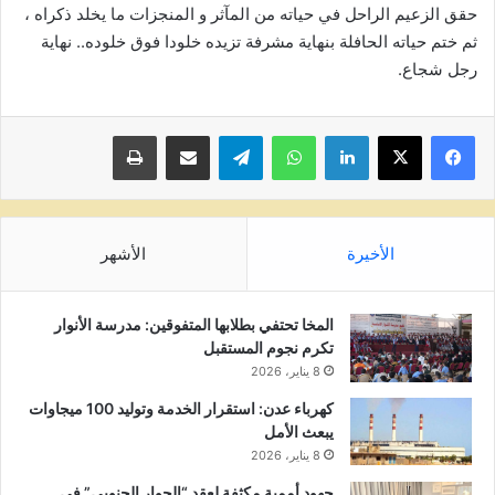
حقق الزعيم الراحل في حياته من المآثر و المنجزات ما يخلد ذكراه ،
ثم ختم حياته الحافلة بنهاية مشرفة تزيده خلودا فوق خلوده.. نهاية
رجل شجاع.
لينكدإن
واتساب
تيلقرام
مشاركة عبر البريد
طباعة
الأخيرة
الأشهر
المخا تحتفي بطلابها المتفوقين: مدرسة الأنوار
تكرم نجوم المستقبل
8 يناير، 2026
كهرباء عدن: استقرار الخدمة وتوليد 100 ميجاوات
يبعث الأمل
8 يناير، 2026
جهود أممية مكثفة لعقد “الحوار الجنوبي” في