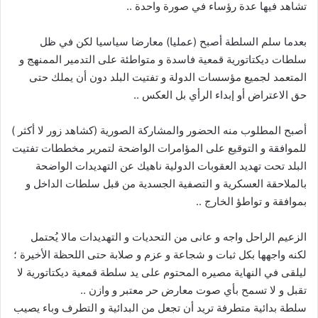
تشاهد فيها عدة رؤساء في صورة واحدة ..
بعدما سلم السلطة أصبح (عمليا) معارضا سياسيا لكن في ظل
سلطات ديكتاتورية قمعية فاسدة و متواطئة على التدمير الممنهج و
المتعمد لجميع مؤسسات الدولة و تفتيت البلد دون أن يملك حتى
حق الاعتراض أو إبداء الرأي بل العكس ..
أصبح المطلوب منه الحضور والمشاركة الصورية (كشاهد زور لا أكثر )
للموافقة و التوقيع على المؤامرات الواضحة لتمرير مخططات تفتيت
البلد تحت تهديد العقوبات الدولية ناهيك عن التهديدات الواضحة
بالملاحقة العسكرية و التصفية الجسدية من قبل سلطات الداخل و
بموافقة و تواطؤ الخارج ..
الزعيم الراحل واجه و عانى من التحديات و التهديدات مالا يُحتمل
لكنه واجهها بكل ثبات و شجاعة و عزم و صلابة حتى اللحظة الأخيرة ؛
ليلقى في النهاية مصيره المحتوم على يد سلطة قمعية ديكتاتورية لا
تقبل و لا تسمح بأي صوت معارض حر معتبر و وازن ..
سلطة بدائية متطرفة تريد أن تجعل من البدائية و التطرف وباء يصيب