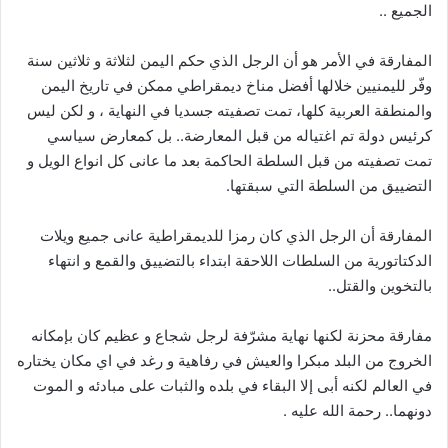
الجميع ..
المفارقة في الأمر هو أن الرجل الذي حكم اليمن لثلاثة و ثلاثين سنة
وفّر لليمنيين خلالها أفضل مناخ ديمقراطي ممكن في تاريخ اليمن
والمنطقة العربية كلها، تمت تصفيته جسديا في النهاية ، و لكن ليس
كرئيس دولة تم اغتياله من قبل المعارضة.. بل كمعارض سياسي
تمت تصفيته من قبل السلطة الحاكمة بعد ما عانى كل انواع الويل و
التضييق من السلطة التي سبقتها.
المفارقة أن الرجل الذي كان رمزا للديمقراطية عانى جميع ويلات
الدكتاتورية من السلطات اللاحقة ابتداء بالتضييق والقمع و انتهاء
بالتخوين والقتل..
مفارقة محزنة لكنها نهاية مشرّفة لرجل شجاع و عظيم كان بإمكانه
الخروج من البلد مبكرا والعيش في رفاهية و رغد في اي مكان يختاره
في العالم لكنه أبى إلا البقاء في بلده والثبات على مبادئه و الموت
دونهما.. رحمة الله عليه .