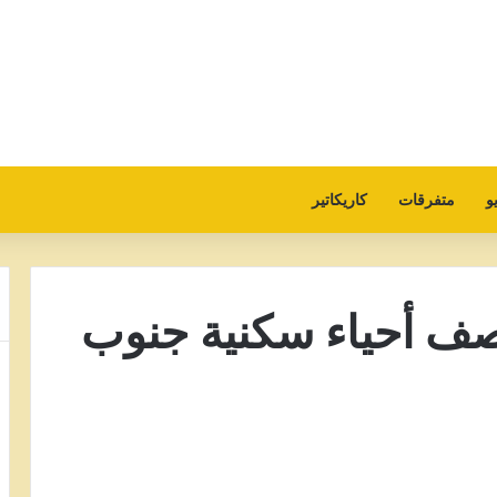
و
متفرقات
كاريكاتير
صف أحياء سكنية جنوب