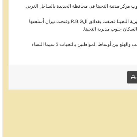
ب مركز مدنية التحيتا في محافظة الحديدة بالساحل الغربي.
وقالت مصادر أن جيوب حوثية متمركزة في أطراف مديرية التحيتا قصفت بقذائق الR.B.G وفتحت نيران أسلحتها
لسكان جنوب مديرية التحيتا.
الهلع بين أوساط المواطنين بالتحيات لا سيما النساء
 البريد
طباعة