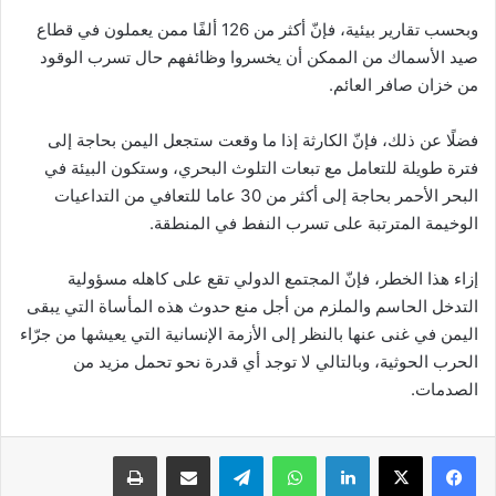
وبحسب تقارير بيئية، فإنّ أكثر من 126 ألفًا ممن يعملون في قطاع
صيد الأسماك من الممكن أن يخسروا وظائفهم حال تسرب الوقود
من خزان صافر العائم.
فضلًا عن ذلك، فإنّ الكارثة إذا ما وقعت ستجعل اليمن بحاجة إلى
فترة طويلة للتعامل مع تبعات التلوث البحري، وستكون البيئة في
البحر الأحمر بحاجة إلى أكثر من 30 عاما للتعافي من التداعيات
الوخيمة المترتبة على تسرب النفط في المنطقة.
إزاء هذا الخطر، فإنّ المجتمع الدولي تقع على كاهله مسؤولية
التدخل الحاسم والملزم من أجل منع حدوث هذه المأساة التي يبقى
اليمن في غنى عنها بالنظر إلى الأزمة الإنسانية التي يعيشها من جرّاء
الحرب الحوثية، وبالتالي لا توجد أي قدرة نحو تحمل مزيد من
الصدمات.
لينكدإن
واتساب
تيلقرام
مشاركة عبر البريد
طباعة