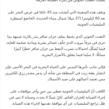
وتقف هذه السفينة التي أنشئت منذ 45 عامًا في عرض البحر على
بعد 60 كيلومترا (37 ميلا) شمال ميناء الحديدة، الخاضع لسيطرة
المليشيات الحوثية.
التعنت الحوثي الذي يحيط بملف خزان صافر ينذر بكارثة شبيهة بما
جرى في مرفأ بيروت الذي خلّف خسائر بشرية ومادية ضخمة للغاية،
فيما تُشكّل احتمالات تسرب النفط من خزان صافر خطرًا كبيرًا
مماثلًا، لا سيّما فيما يتعلق بالأضرار البحرية.
فإلى جانب تأثيرها المدمر على الحياة البحرية في البحر الأحمر، فإن
انتشار بقعة زيت في المنطقة من شأنه أن يدمر مصدر رزق للكثيرين
ممن تعتمد أعمالهم على صيد الأسماك.
اللافت أنّ المليشيات الحوثية تعطي بين حينٍ وآخر موافقات على
إجراء الصيانة للخزان العائم، لكنّ شيئًا لا يحدث وصيانة لا تتم، في
ظل تراجع المليشيات عن أي موافقة تقدمها لإجراء هذه الصيانة.