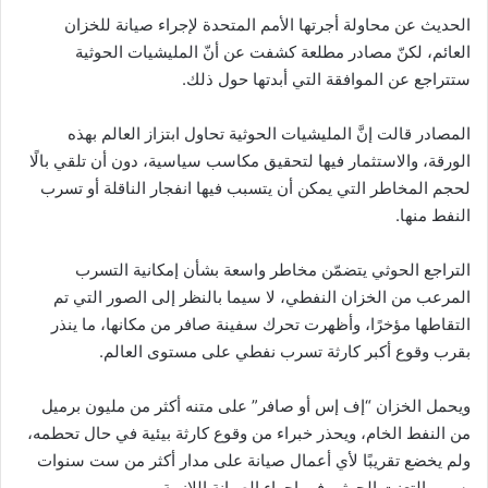
الحديث عن محاولة أجرتها الأمم المتحدة لإجراء صيانة للخزان
العائم، لكنّ مصادر مطلعة كشفت عن أنّ المليشيات الحوثية
ستتراجع عن الموافقة التي أبدتها حول ذلك.
المصادر قالت إنَّ المليشيات الحوثية تحاول ابتزاز العالم بهذه
الورقة، والاستثمار فيها لتحقيق مكاسب سياسية، دون أن تلقي بالًا
لحجم المخاطر التي يمكن أن يتسبب فيها انفجار الناقلة أو تسرب
النفط منها.
التراجع الحوثي يتضمّن مخاطر واسعة بشأن إمكانية التسرب
المرعب من الخزان النفطي، لا سيما بالنظر إلى الصور التي تم
التقاطها مؤخرًا، وأظهرت تحرك سفينة صافر من مكانها، ما ينذر
بقرب وقوع أكبر كارثة تسرب نفطي على مستوى العالم.
ويحمل الخزان “إف إس أو صافر” على متنه أكثر من مليون برميل
من النفط الخام، ويحذر خبراء من وقوع كارثة بيئية في حال تحطمه،
ولم يخضع تقريبًا لأي أعمال صيانة على مدار أكثر من ست سنوات
بسبب التعنت الحوثي في إجراء الصيانة اللازمة.