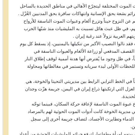
الموت المختلفة ليتجرّع الأهالي في مناطق الحديدة بالساحل
بشعة بحق الإنسانية وانتهاكات سافرة بحق المدنيين العُزّل .
 عن النزوح حيناً وتزرع ألغام وعبوات الموت الناسفة للأرواح
م، في ظل عبث هائل تسببت به المليشيات منذ شنّها الحرب
العربية نزولاً عند رغبة إيران .
د نالوا النصيب الأكبر من تنكيلها باليمنيين، إذ يسقط كل يوم
لقصف المدفعي أو زراعة الألغام والعبوات الناسفة في
في ظل وجود ما يُفترض أنها هدنة أممية لوقف إطلاق النار
اللحظات الأولى لبدء سريانه وتستمر في مغالطاتها ومحاولة
لثلاثاء الدامية التي راح ضحيتها 12 مواطناً في الخط الترابي الرابط بين مديريتي التحيتا والخوخة، هي
لعزل التي ارتكبتها ذراع إيران في اليمن، جريمة هزّت وجدان
حديدة.
 عبوة الموت الناسفة لإعاقة حركة السكان، فبينما توجّه
مديرية الخوخة كانت أدوات الموت الحوثية لهم بالمرصاد
الدماء وتطايرت الأجساد، لتضاف جريمة أخرى إلى سجل
ن.
نهم امرأة وطفلتها، لترفع جرائم المليشيات الحوثية من أعداد