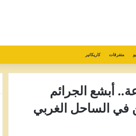
و
متفرقات
كاريكاتير
ِعة.. أبشع الجرائم
ن في الساحل الغربي