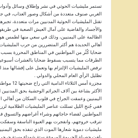
تستمر مليشيات الحوثي في نشر وإطلاق وسائل وأدوات 
الغربي صنوف متعددة من أشكال وصور العذاب، في جرائم 
تقتل المليشيات الحوثية المدنيين مرات متعددة، تجبرهم
والأجساد والقاضية على آمال العيش الصعبة في طريقه
الظالمة على اليمنيين، وذلك في سعي منها لطمس هويتهم 
أهالي الحديدة هم أكثر المتضررين من حرب المليشيات فق
ضحايا كُثُر من المواطنين في المناطق المحررة بسبب ا
الطرقات مما يتسبب بسقوط ضحايا بالعشرات أسبوعياً، 
ترفض المليشيات الإلتزام بها وتعمل على إفشالها منذ 
تظليل الرأي العام المحلي والدولي .
مجزرة أمس ا
الأكثر بشاعة بين آلاف الجرائم الوحشية بحق المدنيين ا
اليمنيين وعمقت الجراح في قلوب السكان من أهالي ال
ففي جُنحِ الليل تسللت عناصر المليشيات الظلامية لزرع
المواطنين لقضاء حاجاتهم وشراء أغراضهم والتسوق في 
تترقب خروجهم، وانفجرت بهم العبوة الناسفة وسفكت 
مليشيات دموية شعارها الموت الذي تنفذه بحق اليمنيي
بلغت حصيلة الجريمة المروعة ستة شهداء وستة جرحى بي