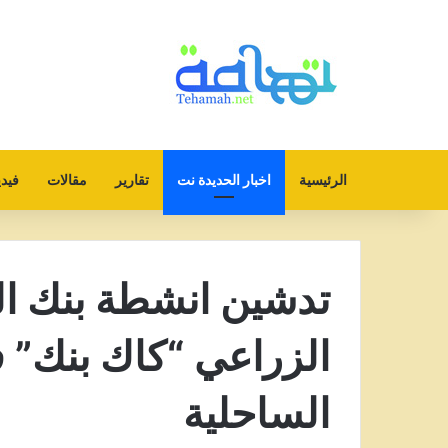
الرئيسية
اخبار الحديدة نت
تقارير
مقالات
فيدي
تدشين انشطة بنك ال
الزراعي “كاك بنك” ف
الساحلية