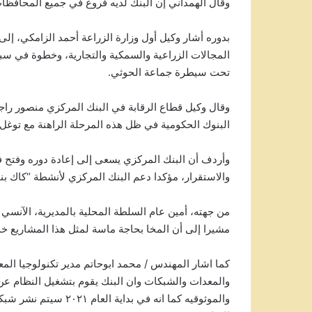
وقال الهمداني إن البنك لديه فروع في جميع المحافظات المحر
بدوره أشار وكيل أول وزارة الزراعة أحمد الزامكي، إلى 
المجالات الزراعية والسمكية والتجارية، وخطوة في سبي
تحت سيطرة جماعة الحوثي.
وقال وكيل قطاع الرقابة في البنك المركزي منصور راج
البنوك الحكومية في ظل هذه المرحلة الراهنة مع توغل
وأردف أن البنك المركزي يسعى إلى إعادة دوره وفتح ف
والاستقرار، مؤكدا دعم البنك المركزي لأنشطة “كاك ب
من جهته، أمين عام السلطة المحلية بالمديرية، الآنسي
مشيرا إلى أن المخا بحاجة ماسة لمثل هذا المشاريع خدم
كما اشار المهندس / محمد ابوحاتم مدير تكنولوجيا الم
والمعدات والشبكات وان البنك يقوم بتشغيل النظام عن 
والموثوقيه كما انه في 