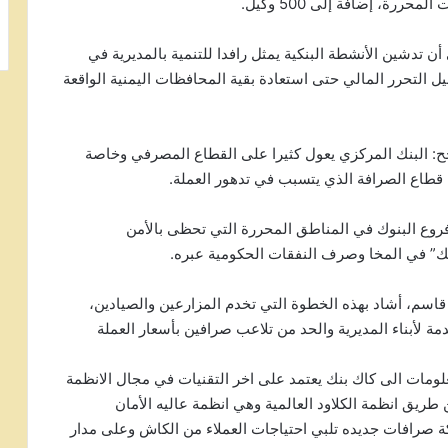
رة، إضافة إلى 500 وكيل.
أن تدشين الأنشطة البنكية يمثل رافدا للتنمية بالمديرية في
ل التحرر المالي حتى استعادة بقية المحافظات اليمنية الواقعة
ح: البنك المركزي يعول كثيرا على القطاع المصرفي وخاصة
 قطاع الصرافة الذي يتسبب في تدهور العملة.
روع البنوك في المناطق المحررة التي تحظى بالأمن
نك” في المخا وصرف النفقات الحكومية عبره.
 قاسم، أشاد بهذه الخطوة التي تخدم المزارعين والصيادين،
ة لأبناء المديرية والحد من تلاعب صرافين بأسعار العملة
علومات الى كاك بنك يعتمد على اخر التقنيات في مجال الانظمة
طريق انظمة الكلاود العالمية وهي انظمة عاليه الأمان
بداية العام ٢٠٢١ سيتم نشر شبكة صرافات جديده تلبي احتياجات العملاء من الكاش وعلى مدار