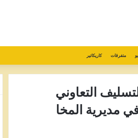
و
متفرقات
كاريكاتير
تسليف التعاوني
ي مديرية المخا