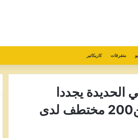
و
متفرقات
كاريكاتير
 الحديدة يجددا
مطالبهن بالافراج عن200 مختطف لدى