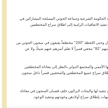
د الحكومة الشرعية وجماعة الحوثي المسلحة المشاركين في
فيذ الاتفاقيات الرامية إلى اطلاق سراح المختطفين
وقالت الأمهات في وقفة احتجاجية نفذتها اليوم أنه لايزال وحتى اللحظة “200” مختطفاً يقبعون في سجون الحوثي من
أبناء محافظة الحديدة تحت ظروف ومعاملة سيئة جداً منهم “92” مخفي قسراً لا تعلم أسرهم عنهم شيئاً، ولا عن
ا الأممي والمجتمع الدولي بالنظر إلى معاناة المختطفين
وإطلاق سراح جميع المختطفين والمخفيين قسراً داخل سجون
 تنفيذ لها والمئات لايزالون خلف قضبان السجون في معاناة
هات بإطلاق سراح أولادهن وعودتهم وتنفيذ الوعود.