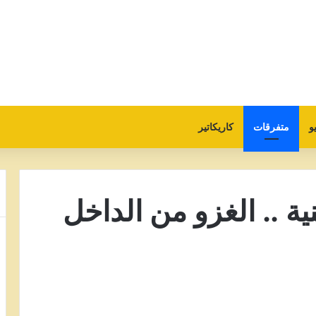
و
متفرقات
كاريكاتير
ة .. الغزو من الداخل