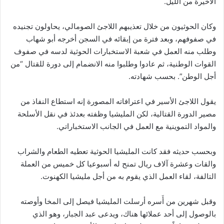
الأخيرة من الليل.
وكان الحوثيون من خلال تعذيبهم اللاجئ الصومالي، يحاولون تجنيده
في صفوفهم، وبعد فترة من إبقائه في السجن أخرجه أبو شهاب
وطلب منه العمل في شعبة الاستخبارات الحوثية لدسه في صفوف
القوات الوطنية، ثم عادوا وطلبوا منه الانضمام إلى دورة للقتال “من
أجل الوطن”. بحسب شهادته.
يقول اللاجئ الأسير في اعترافاته المصورة إنه استطاع النفاذ من
مصير الدورة القتالية، لكن المليشيا وظفته بعدئذ في نقل الأسلحة
والمواد التموينية مع العمل في الجانب الاستخباراتي.
وبحسب حديثه فقد كانت المليشيا الحوثية تعطيه الطعام والشراب
والقات وعشرة آلاف ريال تمنح له أسبوعيا كل خميس من العملة
التالفة، لقاء العمل الذي يقوم به من أجل مليشيا الكهنوت.
وقبل شهرين من أَسره أرسلت المليشيا فيصل إلى المخا وأوصته
بالوصول إلى أحد عملائها هناك، ويدعى عبد الجبار، وهو الذي