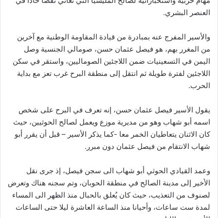
مهام حربية واستخباراتية لصالح المليشيا التي تعاني نقصا حادا في
العنصر البشري.
والأسير المفرج عنه بمبادرة من قيادة المقاومة الوطنية مع آخرين
من المغرر بهم، هو فيصل عثمان حسن، صومالي الجنسية وصل
اليمن في التسعينيات ضمن اللاجئين الصوماليين، واستقر في سكن
اللاجئين لفترة طويلة ثم انتقل إلى منطقة البرح غرب تعز مع بداية
الحرب.
يقول الأسير فيصل عثمان حسن، إنه تعرف في البرح على شخص
اسمه أبو شهاب وهو من مديرية موزع ويعمل لصالح الحوثيين، حيث
كان الاثنان يتعاطيان الخمر معا -كما يذكر الأسير – قبل أن يقرر أبو
شهاب الانتقام من فيصل عثمان دون مبرر.
وعمد القيادي الحوثي أبو شهاب الى سجن فيصل، إذ جرى نقل
الأخير إلى مدينة الصالح في منطقة الحوبان، وتم سجنه هناك وتعرض
لصنوف من التعذيب، حيث كان يُعلق بالحبال منذ الظهر الى المساء
لمدة ست ساعات، وأحيانا منذ الساعة العاشرة ليلا حتى الساعات