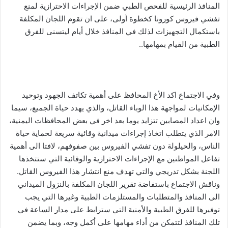
المنافذ الرئيسية للفحص الطبي ضمن الإجراءات الاحترازية لمنع
تفشي فيروس كورونا كخطوة أولى، على ان تقوم اللجان المكلفة
باستكمال التجهيزات لذلك في المنافذ خلال أيام ليتسنى للفرق
الطبية من القيام بمهامها..
وفي الاجتماع اكد الأخ المحافظ على أهمية تكاتف الجهود وتوحيد
الإمكانيات لمواجهة هذا الوباء القاتل، والذي يهدد حياة الجميع، سيما
وان اعداد المصابين تتزايد يوما بعد اخر في بعض المحافظات اليمنية،
الامر الذي يتطلب اتخاذ إجراءات ميدانية وقائية سريعة لحماية حياة
الناس، والحيلولة دون تفشي الفيروس بين صفوفهم، لافتا الى أهمية
تفاعل المواطنين مع الإجراءات الاحترازية والوقائية التي ستتخذها
اللجنة بشكل تدريجي والتي تهدف منع انتشار هذا الفيروس القاتل.
وناقش الاجتماع باستفاضة تقرير اللجان المكلفة بالنزول الميداني
الى المنافذ والمتطلبات والمستلزمات الطبية وغيرها التي يجب
توفيرها للفرق الطبية والأمنية التي سترابط على مدار الساعة في
تلك المنافذ لتتمكن من أداء مهامها على أكمل وجه، وبما يضمن