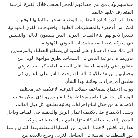
سلامتهم وكل من يتم اخضاعهم للحجر الصحي خلال الفترة الزمنية
المتعارف عليها عالميا.
هذا وقد اكدت قيادة المقاومة الوطنية تسخر امكانياتها لتوفير ما
امكن من ألاجهزة والمستلزمات الطبية ، واحتياجات الفرق الميدانية ،
تقديرا لاخوانهم أبناء الساحل الغربي الذين يقدمون الغالي والنفيس
في معركة شعبنا ضد ميليشيات الحوثي الكهنوتية.
الى ذلك شدد الاجتماع على أهمية ان يضطلع الخطباء والمرشدين
بدورهم في توعية الناس في المساجد بطرق مواجهة الوباء من
منظور ديني واهمية الحفظ على الصحة العامة كمقصد شرعي
وحمايتهم من هذه الأوبئة القاتلة، وحث الناس على التعاون في
تطبيق أي إجراءات وقائية بهذا الشأن.
ووجه الاجتماع بمضاعفة حملات التوعية الإعلامية عبر مختلف
الوسائل وتعريف الناس بمخاطر هذا الفيروس والذي يمكن تجنب
الإصابة به من خلال اتباع إجراءات وقائية تطبقها كل دول العالم،
وشدد الاجتماع على تكثيف اعمال الرش والتعقيم في المنافذ وداخل
المدن والتجمعات السكانية تزامنا مع حملات نظافة مواكبة.
هذا وقد ناقش الاجتماع العديد من القضايا المتعلقة بهذا الشأن ومنها
دور المنظمات العاملة في الساحل الغربي وخرج بالعديد من