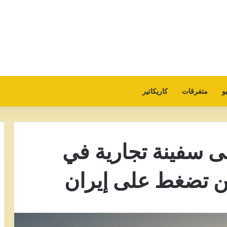
و
متفرقات
كاريكاتير
 سفينة تجارية في
ين تضغط على إيران