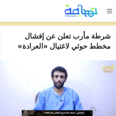
القائمة
شرطة مأرب تعلن عن إفشال
مخطط حوثي لاغتيال «العرادة»